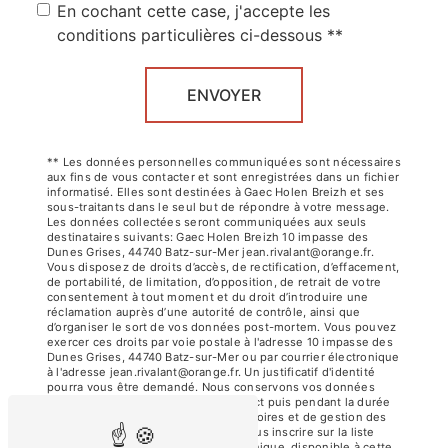
En cochant cette case, j'accepte les
conditions particulières ci-dessous **
ENVOYER
** Les données personnelles communiquées sont nécessaires
aux fins de vous contacter et sont enregistrées dans un fichier
informatisé. Elles sont destinées à Gaec Holen Breizh et ses
sous-traitants dans le seul but de répondre à votre message.
Les données collectées seront communiquées aux seuls
destinataires suivants: Gaec Holen Breizh 10 impasse des
Dunes Grises, 44740 Batz-sur-Mer jean.rivalant@orange.fr.
Vous disposez de droits d’accès, de rectification, d’effacement,
de portabilité, de limitation, d’opposition, de retrait de votre
consentement à tout moment et du droit d’introduire une
réclamation auprès d’une autorité de contrôle, ainsi que
d’organiser le sort de vos données post-mortem. Vous pouvez
exercer ces droits par voie postale à l'adresse 10 impasse des
Dunes Grises, 44740 Batz-sur-Mer ou par courrier électronique
à l'adresse jean.rivalant@orange.fr. Un justificatif d'identité
pourra vous être demandé. Nous conservons vos données
pendant la période de prise de contact puis pendant la durée
de prescription légale aux fins probatoires et de gestion des
contentieux. Vous avez le droit de vous inscrire sur la liste
d'opposition au démarchage téléphonique, disponible à cette